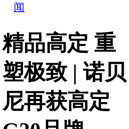
闻
精品高定 重
塑极致 | 诺贝
尼再获高定